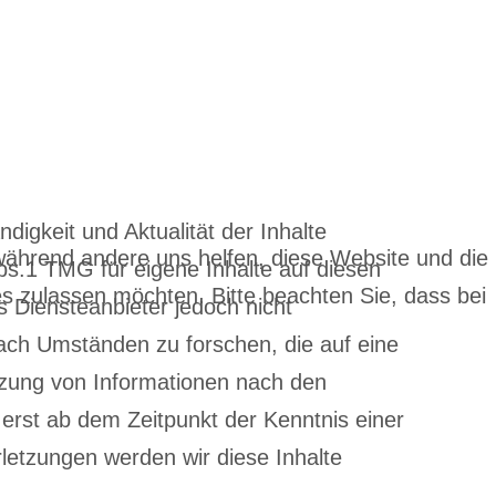
ndigkeit und Aktualität der Inhalte
 während andere uns helfen, diese Website und die
s.1 TMG für eigene Inhalte auf diesen
es zulassen möchten. Bitte beachten Sie, dass bei
 Diensteanbieter jedoch nicht
nach Umständen zu forschen, die auf eine
utzung von Informationen nach den
 erst ab dem Zeitpunkt der Kenntnis einer
etzungen werden wir diese Inhalte