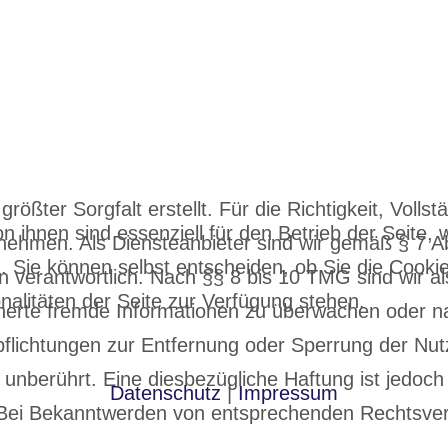
ößter Sorgfalt erstellt. Für die Richtigkeit, Vollstä
n ihnen sind essenziell für den Betrieb der Seite,
ehmen. Als Diensteanbieter sind wir gemäß § 7 Ab
. Sie können selbst entscheiden, ob Sie die Cooki
verantwortlich. Nach §§ 8 bis 10 TMG sind wir als
nalitäten der Seite zur Verfügung stehen.
eicherte fremde Informationen zu überwachen oder 
erpflichtungen zur Entfernung oder Sperrung der N
unberührt. Eine diesbezügliche Haftung ist jedoch
Datenschutz
|
Impressum
 Bei Bekanntwerden von entsprechenden Rechtsverl