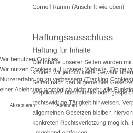
Cornell Ramm (Anschrift wie oben)
Haftungsausschluss
Haftung für Inhalte
Wir benutzen Cookies
Die Inhalte unserer Seiten wurden mit gr
Wir nutzen Cookies auf unserer Website. Einige vo
können wir jedoch keine Gewähr übern
Nutzererfahrung zu verbessern (Tracking Cookies)
Seiten nach den allgemeinen Gesetzen 
einer Ablehnung womöglich nicht mehr alle Funktio
verpflichtet, übermittelte oder gesp
rechtswidrige Tätigkeit hinweisen. V
Akzeptieren
Ablehnen
allgemeinen Gesetzen bleiben hiervon 
konkreten Rechtsverletzung möglich.
umgehend entfernen