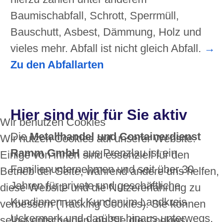
Baumischabfall, Schrott, Sperrmüll,
Bauschutt, Asbest, Dämmung, Holz und
vieles mehr. Abfall ist nicht gleich Abfall.
→
Zu den Abfallarten
Hier sind wir für Sie aktiv
Wir benutzen Cookies
Die
Metallhandel und Containerdienst
Wir nutzen Cookies auf unserer Website.
Ramm GmbH
aus Prenzlau ist ein
Einige von ihnen sind essenziell für den
Familienunternehmen und seit über 30
Betrieb der Seite, während andere uns helfen,
Jahren für private und geschäftliche
diese Website und die Nutzererfahrung zu
Kundinnen und Kunden im Landkreis
verbessern (Tracking Cookies). Sie können
Uckermark und darüber hinaus unterwegs.
selbst entscheiden, ob Sie die Cookies