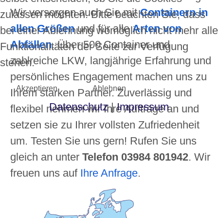
Wir versorgen auch Sie mit
Containern in
zulassen möchten. Bitte beachten Sie, dass
allen Größen
und für alle
Arten von
bei einer Ablehnung womöglich nicht mehr alle
Abfällen
. Über 500 Container und
Funktionalitäten der Seite zur Verfügung
zahlreiche LKW, langjährige Erfahrung und
stehen.
persönliches Engagement machen uns zu
Akzeptieren
Ablehnen
Ihrem starken Partner. Zuverlässig und
Datenschutz
|
Impressum
flexibel nehmen wir Ihre Aufträge an und
setzen sie zu Ihrer vollsten Zufriedenheit
um. Testen Sie uns gern! Rufen Sie uns
gleich an unter
Telefon 03984 801942
.
Wir
freuen uns auf
Ihre Anfrage
.